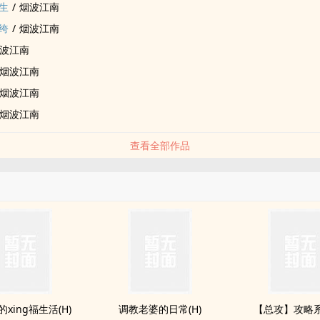
生
/
烟波江南
绔
/
烟波江南
波江南
烟波江南
烟波江南
烟波江南
查看全部作品
xing福生活(H)
​调­‎​教‎​‌老婆的日常(H)
【总攻】攻略系