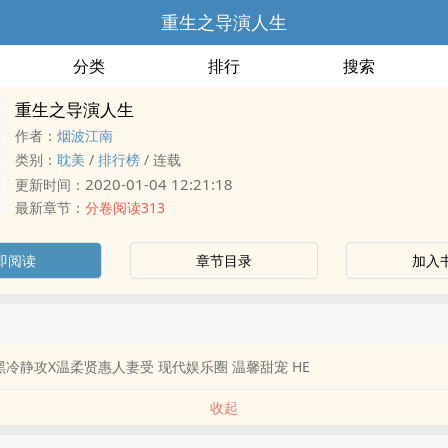
重生之导演人生
分类
排行
搜索
重生之导演人生
作者：
烟波江南
类别：
耽美
/
排行榜
/
连载
2020-01-04 12:21:18
更新时间：
最新章节：
分卷阅读313
即阅读
章节目录
加入
冷静攻X温柔贤惠‍​人­妻‍​受 现代娱乐圈 温馨甜宠 HE
收起