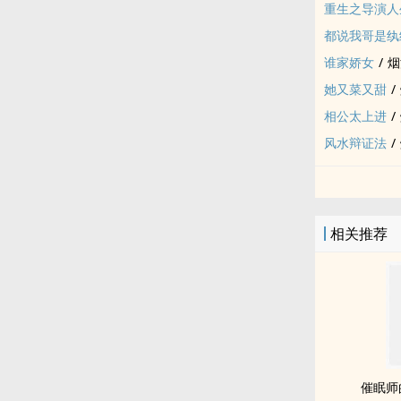
重生之导演人
都说我哥是纨
谁家娇女
/
烟
她又菜又甜
/
相公太上进
/
风水辩证法
/
相关推荐
催眠师的