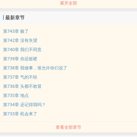
展开全部
扫描蚂蚁，力量大概增加了两倍。
最新章节
扫描老鹰，视力增加了两倍。
第743章 败了
……
第742章 没有失望
第740章 我们不同意
王艳兵：何晨光，邓强找你比狙击。”
第739章 你还挺硬
何晨光：滚，我不是受虐狂，再提，我们兄弟都没得做。
第738章 我做事，谁允许你们说了
第737章 气的不轻
范天雷叫苦：邓强的实力已经超出了教官，我们没法教了啊。
第736章 头都不敢冒
第735章 地点
何志军：那就把它调到教官的位置吧，让他负责队员以后的训练！
第734章 还记得我吗？
......
第733章 机会来了
查看全部章节