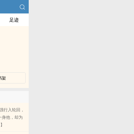
足迹
书架
强行入轮回，
一身他，却为
起】