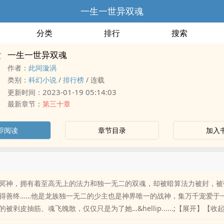
一生一世异双魂
分类
排行
搜索
一生一世异双魂
作者：
此间漩涡
类别：
科幻小说
/
排行榜
/
连载
2023-01-19 05:14:03
更新时间：
最新章节：
第三十章
即阅读
章节目录
加入
冥神，拥有着至高无上的法力和独一无二的双魂，却被暗算法力被封，被
得善终……他是龙族独一无二的少主也是神界唯一的战神，集万千宠爱于
被剥皮抽筋、魂飞魄散，仅仅只是为了她…&hellip......;【展开】【收