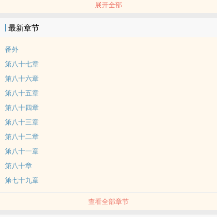
展开全部
他们就这样愉快地度过了初中三年，相约考同一所高中。后来，因为
一些......事，他们分开，高中没能在一个学校，大学又重新相遇，他
最新章节
早就听出了她的声音。
番外
思恋入骨，一眼万年，酒酽春浓。女生宿舍的后角落里。沈子衍将人
第八十七章
堵在拐角，
第八十六章
第八十五章
“和我在一个大学里怎么不来找我？”面容冷峻，声线低沉。宋晚予低
了低眉，没说话。
第八十四章
第八十三章
看着面前想了许久的人，沈子衍眼神暗了暗。所有晦暗都留给过往，
第八十二章
遇见你开始，凛冬散尽，星河长明。
第八十一章
第八十章
这是篇双向奔赴的救赎文，我先爱了！！！【展开】【收起】
第七十九章
查看全部章节