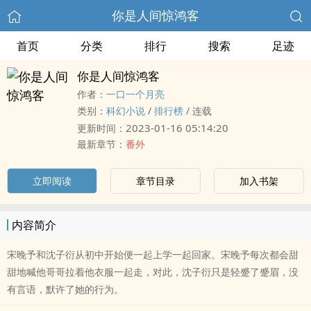
你是人间惊鸿客
首页
分类
排行
搜索
足迹
你是人间惊鸿客
作者：
一口一个月亮
类别：
科幻小说
/
排行榜
/
连载
2023-01-16 05:14:20
更新时间：
最新章节：
番外
立即阅读
章节目录
加入书架
内容简介
宋晚予和沈子衍从初中开始便一起上学一起回家。宋晚予每次都会甜
甜地喊他哥哥拉着他衣服一起走，对此，沈子衍只是轻蹙了蹙眉，没
有言语，默许了她的行为。