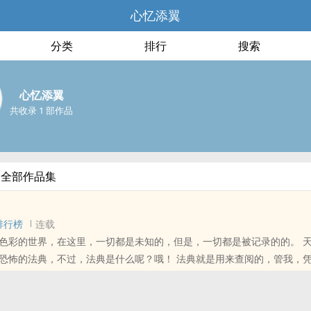
心忆添翼
分类
排行
搜索
心忆添翼
共收录 1 部作品
的全部作品集
排行榜
连载
彩的世界，在这里，一切都是未知的，但是，一切都是被记录的的。 天是什么，是一
，不过，法典是什么呢？哦！ 法典就是用来查阅的，管我，凭什么，法典就
 本应平凡，却阴差阳错，这一天，天逆了，人变了，他还是
..星辰变，乱世起，意外的流星，意外的出生，血腥、挫折，还有家散，成就