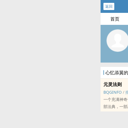
返回
首页
心忆添翼
元灵法则
BQGINFO
/
一个充满神奇色
部法典，一部恐怖的法典
是法典还是乖乖的做好你的本职吧！
他吗....
是谁？ 到底是谁呢？ 弥漫在空气中的各种元素微粒，他们在运用着自己的力量在使用它们，聚