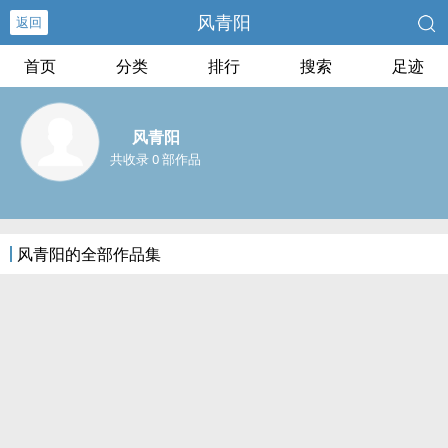
风青阳
返回
首页
分类
排行
搜索
足迹
风青阳
共收录 0 部作品
风青阳的全部作品集