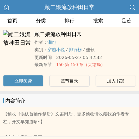
顾二娘流放种田日常
首页
分类
排行
搜索
足迹
顾二娘流放种田日常
作者：
湘也
类别：
穿越小说
/
排行榜
/
连载
2026-05-27 05:42:32
更新时间：
最新章节：
150 第 150 章（大结局）
立即阅读
章节目录
加入书架
内容简介
【预收《误认首辅作爹后》文案附后，更多预收请收藏我的作者专
栏，开文早知道唷~】
【本文文案】（日更）