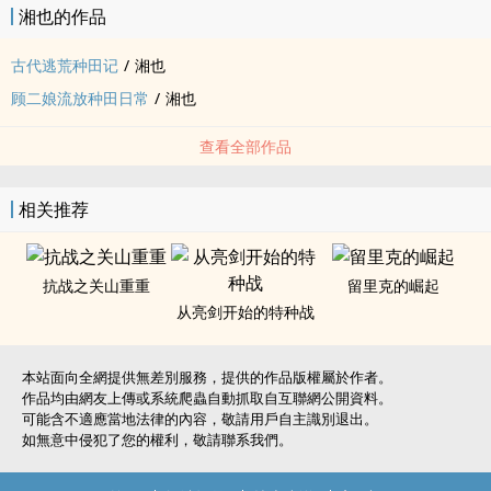
湘也的作品
再弄个大宅，舒舒服服过起愉快至极的岛主生活。
古代逃荒种田记
/
湘也
顾二娘流放种田日常
/
湘也
秦府众人这时候才悔之不及，连便宜前夫君也想来跟她破镜重圆。
查看全部作品
顾冉：稀罕！自己有钱又有闲，找谁不好要吃回头草？
相关推荐
流放途中认识的好妹妹裴熹兰娇滴滴点头附议：就是！
当夜，罪臣之女裴熹兰躺在榻上，露出平坦的胸膛对顾冉勾了勾手
抗战之关山重重
留里克的崛起
指。
从亮剑开始的特种战
冉冉要找夫君，你看我怎么样？
本站面向全網提供無差別服務，提供的作品版權屬於作者。
作品均由網友上傳或系統爬蟲自動抓取自互聯網公開資料。
顾冉：⊙０⊙
可能含不適應當地法律的內容，敬請用戶自主識別退出。
如無意中侵犯了您的權利，敬請聯系我們。
同行已三年，不知熹兰是儿郎！