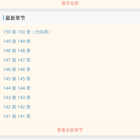
展开全部
顾冉被雷劈死后，发现自己穿成了侯府假千金，
最新章节
还身在被流放到南疆的路上，她只能想尽办法苟住性命。
150 第 150 章（大结局）
149 第 149 章
至于原主的夫婿？
148 第 148 章
147 第 147 章
见都没见过的男人，与她何干？
146 第 146 章
想办法跟夫婿讨来了一纸和离书，挥一挥衣袖，不带走一片云彩！
145 第 145 章
144 第 144 章
对于众人惊悉后看她怎么作死的冷眼嘲讽，也一点没放在心上。
143 第 143 章
142 第 142 章
一个人，一间屋，三分地，十亩田！
141 第 141 章
小桥流水桃下溪，春有绿韭冬煎梨！
查看全部章节
赚够钱银后，马上买了一整座青山绿水岛，