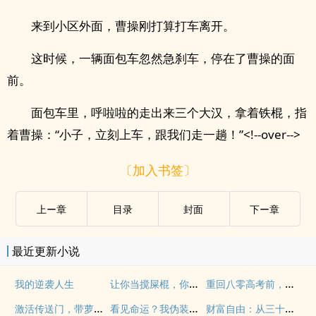
来到小区外面，曹操刚打算打车离开。
这时候，一辆面包车忽然急刹车，停在了曹操的面
前。
面包车里，呼啦啦的走出来三个大汉，拿着铁棍，指
着曹操：“小子，立刻上车，跟我们走一趟！”<!--over-->
〔加入书签〕
上ー章
目录
封面
下ー章
最近更新小说
让你当搅屎棍，你整顿了娱乐圈？
重回八零高考前，养老系统来了
我的逆袭人生
激活传送门，带萝莉校花荒野求生
看见命运？我伪装神棍直播成国宝
财富自由：从三十开始