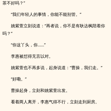
茶不好吗？”
“我们年轻人的事情，你能不能别管。”
姚紫萱立刻说道：“再者说，你不是有耿达枫陪着你
吗？”
“你这丫头，你……”
李惠被怼得无言以对。
姚紫萱也不再多说，起身说道：“曹操，我们走。”
“好嘞。”
曹操起身，立刻和姚紫萱出发。
看着两人离开，李惠气得不行，立刻走到厨房。