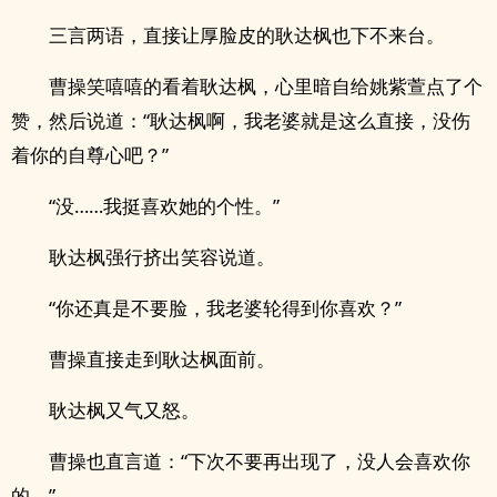
三言两语，直接让厚脸皮的耿达枫也下不来台。
曹操笑嘻嘻的看着耿达枫，心里暗自给姚紫萱点了个
赞，然后说道：“耿达枫啊，我老婆就是这么直接，没伤
着你的自尊心吧？”
“没……我挺喜欢她的个性。”
耿达枫强行挤出笑容说道。
“你还真是不要脸，我老婆轮得到你喜欢？”
曹操直接走到耿达枫面前。
耿达枫又气又怒。
曹操也直言道：“下次不要再出现了，没人会喜欢你
的。”