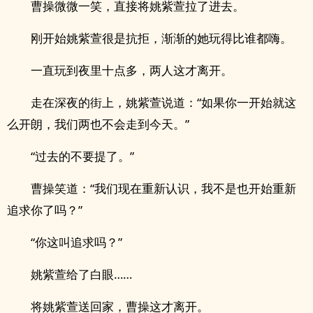
曹操微微一笑，直接将姚紫萱拉了进去。
刚开始姚紫萱很是抗拒，渐渐的她玩得比谁都嗨。
一直玩到夜里十点多，两人这才离开。
走在深夜的街上，姚紫萱说道：“如果你一开始就这
么开朗，我们两也不会走到今天。”
“过去的不要提了。”
曹操笑道：“我们现在重新认识，我不是也开始重新
追求你了吗？”
“你这叫追求吗？”
姚紫萱给了白眼……
将姚紫萱送回家，曹操这才离开。