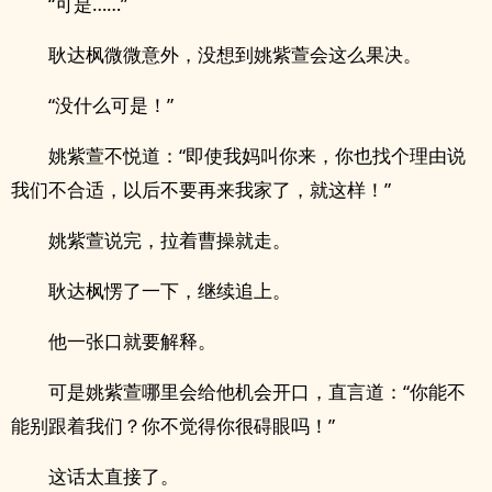
“可是……”
耿达枫微微意外，没想到姚紫萱会这么果决。
“没什么可是！”
姚紫萱不悦道：“即使我妈叫你来，你也找个理由说
我们不合适，以后不要再来我家了，就这样！”
姚紫萱说完，拉着曹操就走。
耿达枫愣了一下，继续追上。
他一张口就要解释。
可是姚紫萱哪里会给他机会开口，直言道：“你能不
能别跟着我们？你不觉得你很碍眼吗！”
这话太直接了。