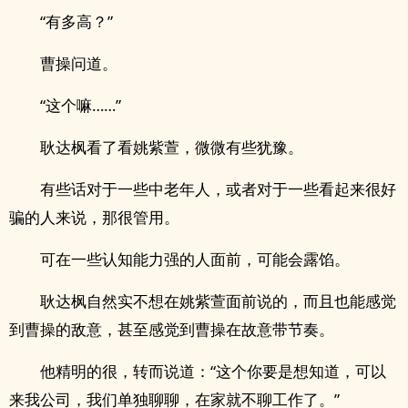
“有多高？”
曹操问道。
“这个嘛……”
耿达枫看了看姚紫萱，微微有些犹豫。
有些话对于一些中老年人，或者对于一些看起来很好
骗的人来说，那很管用。
可在一些认知能力强的人面前，可能会露馅。
耿达枫自然实不想在姚紫萱面前说的，而且也能感觉
到曹操的敌意，甚至感觉到曹操在故意带节奏。
他精明的很，转而说道：“这个你要是想知道，可以
来我公司，我们单独聊聊，在家就不聊工作了。”