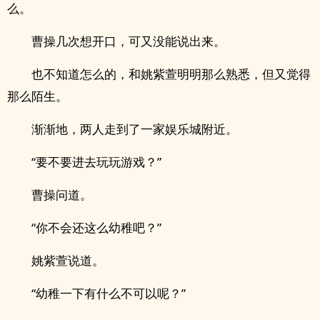
么。
曹操几次想开口，可又没能说出来。
也不知道怎么的，和姚紫萱明明那么熟悉，但又觉得
那么陌生。
渐渐地，两人走到了一家娱乐城附近。
“要不要进去玩玩游戏？”
曹操问道。
“你不会还这么幼稚吧？”
姚紫萱说道。
“幼稚一下有什么不可以呢？”