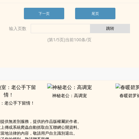
下一页
尾页
输入页数
(第
1
/
5
页)当前
100
条/页
神秘老公：高调宠
春暖碧罗
：老公手下留情！
網提供無差別服務，提供的作品版權屬於作者。
友上傳或系統爬蟲自動抓取自互聯網公開資料。
應當地法律的內容，敬請用戶自主識別退出。