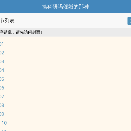
搞科研吗催婚的那种
节列表
序错乱，请先访问封面）
01
02
03
04
05
06
07
08
09
 10