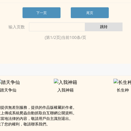
下一页
尾页
输入页数
(第
1
/
2
页)当前
100
条/页
踏天争仙
入我神籍
长生种
網提供無差別服務，提供的作品版權屬於作者。
友上傳或系統爬蟲自動抓取自互聯網公開資料。
應當地法律的內容，敬請用戶自主識別退出。
犯了您的權利，敬請聯系我們。