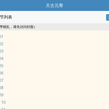
天古元尊
节列表
序错乱，请先访问封面）
01
02
03
04
05
06
07
08
09
 10