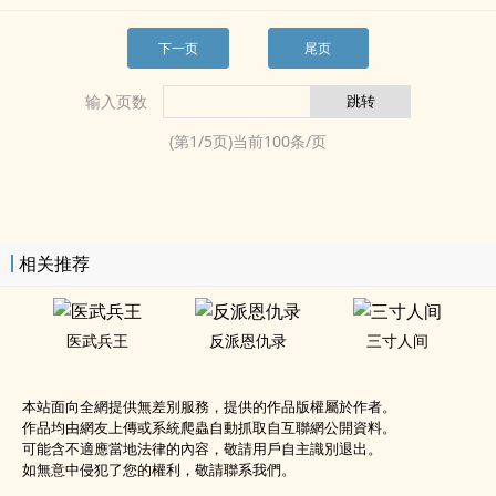
下一页
尾页
输入页数
(第
1
/
5
页)当前
100
条/页
相关推荐
医武兵王
反派恩仇录
三寸人间
本站面向全網提供無差別服務，提供的作品版權屬於作者。
作品均由網友上傳或系統爬蟲自動抓取自互聯網公開資料。
可能含不適應當地法律的內容，敬請用戶自主識別退出。
如無意中侵犯了您的權利，敬請聯系我們。