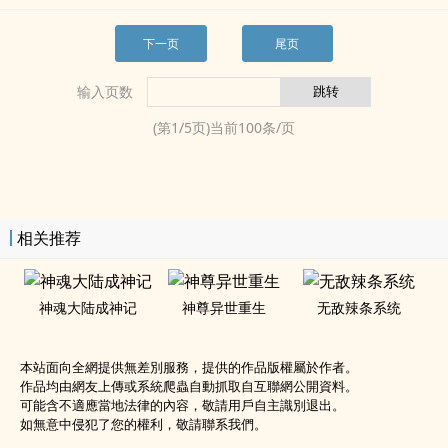
下一页
尾页
输入页数
(第
1
/
5
页)当前
100
条/页
相关推荐
神魂大陆成神记
神尊异世重生
无敌辣条系统
本站面向全網提供無差別服務，提供的作品版權屬於作者。
作品均由網友上傳或系統爬蟲自動抓取自互聯網公開資料。
可能含不適應當地法律的內容，敬請用戶自主識別退出。
如無意中侵犯了您的權利，敬請聯系我們。