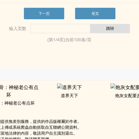
下一页
尾页
输入页数
(第
1
/
4
页)当前
100
条/页
道界天下
炮灰女配要
：神秘老公有点坏
網提供無差別服務，提供的作品版權屬於作者。
友上傳或系統爬蟲自動抓取自互聯網公開資料。
應當地法律的內容，敬請用戶自主識別退出。