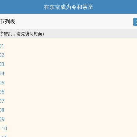
在东京成为令和茶圣
节列表
序错乱，请先访问封面）
01
02
03
04
05
06
07
08
09
 10