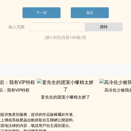
下一页
尾页
输入页数
(第
1
/
6
页)当前
100
条/页
后：我有VIP特权
高冷佐少被我
姜先生的团宠小嗲精太娇了
網提供無差別服務，提供的作品版權屬於作者。
友上傳或系統爬蟲自動抓取自互聯網公開資料。
應當地法律的內容，敬請用戶自主識別退出。