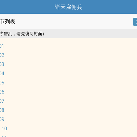
诸天雇佣兵
节列表
序错乱，请先访问封面）
01
02
03
04
05
06
07
08
09
 10